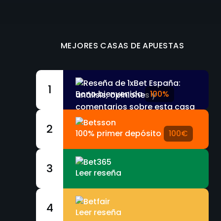
MEJORES CASAS DE APUESTAS
1
Bono bienvenida
100%
2
100% primer depósito
100€
3
Leer reseña
4
Leer reseña