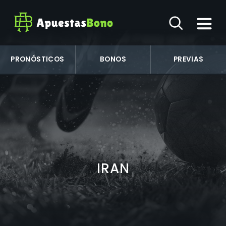
PRONÓSTICOS
BONOS
PREVIAS
IRAN