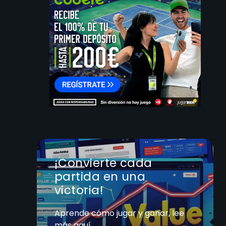
¡Convierte cada
partida en una
victoria!
Aprende cómo jugar y ganar, lee
más aquí.