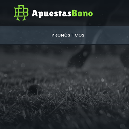
PRONÓSTICOS