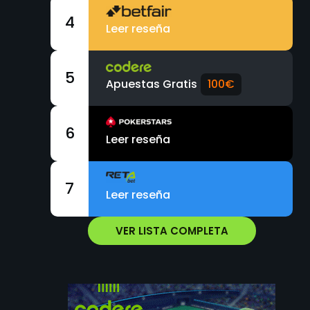
4
Leer reseña
5
Apuestas Gratis
100€
6
Leer reseña
7
Leer reseña
VER LISTA COMPLETA