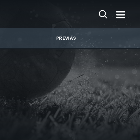
PREVIAS