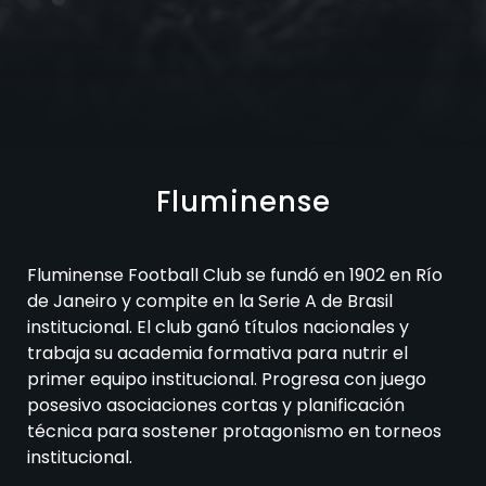
Fluminense
Fluminense Football Club se fundó en 1902 en Río
de Janeiro y compite en la Serie A de Brasil
institucional. El club ganó títulos nacionales y
trabaja su academia formativa para nutrir el
primer equipo institucional. Progresa con juego
posesivo asociaciones cortas y planificación
técnica para sostener protagonismo en torneos
institucional.