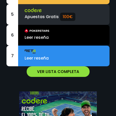
5
Apuestas Gratis
100€
6
Leer reseña
7
Leer reseña
VER LISTA COMPLETA