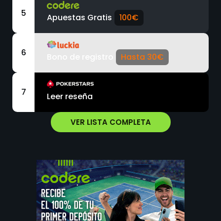
5
Apuestas Gratis
100€
6
Bono de registro
Hasta 30€
7
Leer reseña
VER LISTA COMPLETA