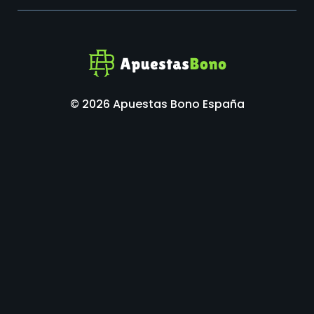
© 2026 Apuestas Bono España
Política de privacidad
Términos y condiciones
Juego responsable
Contáctanos
Conoce al Equipo Detrás de Nuestros Pronósticos