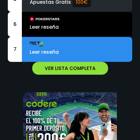
Apuestas Gratis
100€
6
Leer reseña
7
Leer reseña
VER LISTA COMPLETA