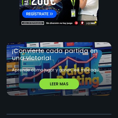
¡Convierte cada partida en
una victoria!
Aprende cómo jugar y ganar, lee más aquí.
LEER MAS