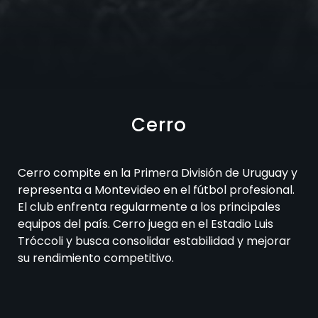
Cerro
Cerro compite en la Primera División de Uruguay y
representa a Montevideo en el fútbol profesional.
El club enfrenta regularmente a los principales
equipos del país. Cerro juega en el Estadio Luis
Tróccoli y busca consolidar estabilidad y mejorar
su rendimiento competitivo.