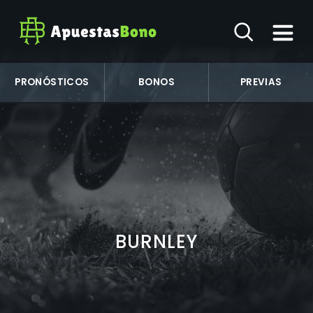
PRONÓSTICOS
BONOS
PREVIAS
BURNLEY