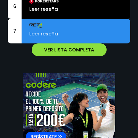
6
Leer reseña
7
Leer reseña
VER LISTA COMPLETA