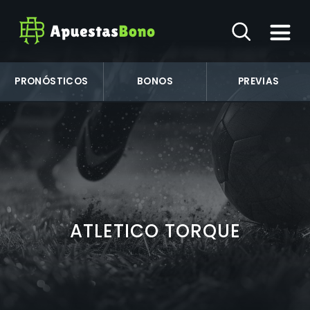
PRONÓSTICOS
BONOS
PREVIAS
ATLETICO TORQUE