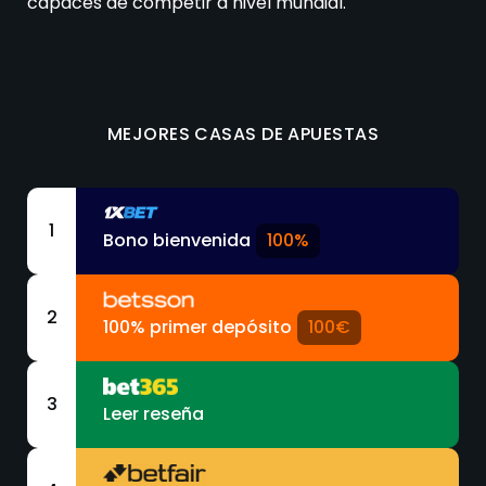
capaces de competir a nivel mundial.
MEJORES CASAS DE APUESTAS
1
Bono bienvenida
100%
2
100% primer depósito
100€
3
Leer reseña