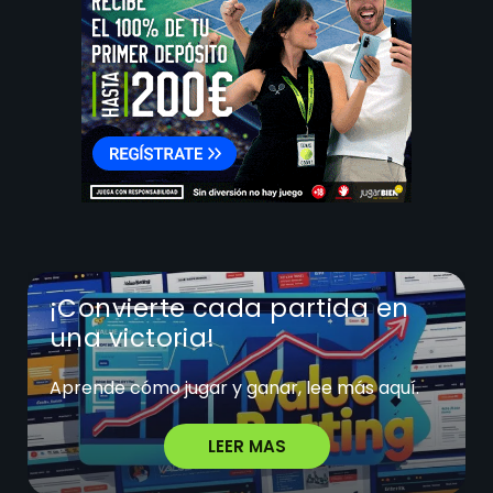
¡Convierte cada partida en
una victoria!
Aprende cómo jugar y ganar, lee más aquí.
LEER MAS