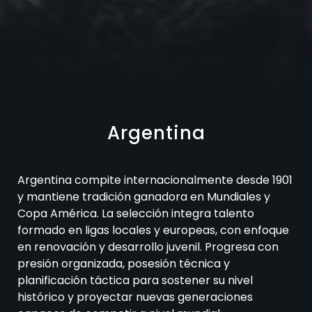
Argentina
Argentina compite internacionalmente desde 1901
y mantiene tradición ganadora en Mundiales y
Copa América. La selección integra talento
formado en ligas locales y europeas, con enfoque
en renovación y desarrollo juvenil. Progresa con
presión organizada, posesión técnica y
planificación táctica para sostener su nivel
histórico y proyectar nuevas generaciones