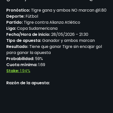
Pronóstico:
Tigre gana y ambos NO marcan @1.80
Deporte:
Fútbol
Partido:
Tigre contra Alianza Atlético
Liga:
Copa Sudamericana
Fecha/Hora de inicio:
28/05/2026 – 21:30
Tipo de apuesta:
Ganador y ambos marcan
Resultado:
Tiene que ganar Tigre sin encajar gol
para ganar la apuesta
Probabilidad:
59%
Cuota mínima:
1.69
Stake:
1.94%
Razón de la apuesta:
– Alianza Atlético eliminado, con nada en juego,
jugará con suplentes.