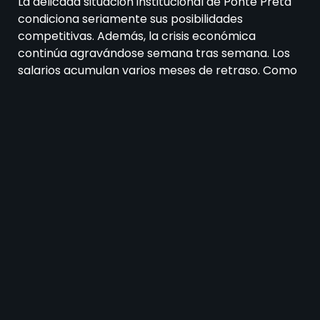
La delicada situación institucional de Ponte Preta
condiciona seriamente sus posibilidades
competitivas. Además, la crisis económica
continúa agravándose semana tras semana. Los
salarios acumulan varios meses de retraso. Como
consecuencia,
varios futbolistas decidieron
abandonar el club.
En los últimos días,
tres jugadores más
rescindieron sus contratos.
Además,
aprovecharon la apertura del mercado brasileño
para encontrar mayor estabilidad. Sin embargo,
Ponte Preta no puede incorporar reemplazos. Los
transfer ban vigentes impiden reforzar una
plantilla cada vez más debilitada.
Por ello,
el cuerpo técnico debe recurrir a
juveniles para cubrir posiciones importantes.
En
consecuencia, el equipo pierde experiencia y