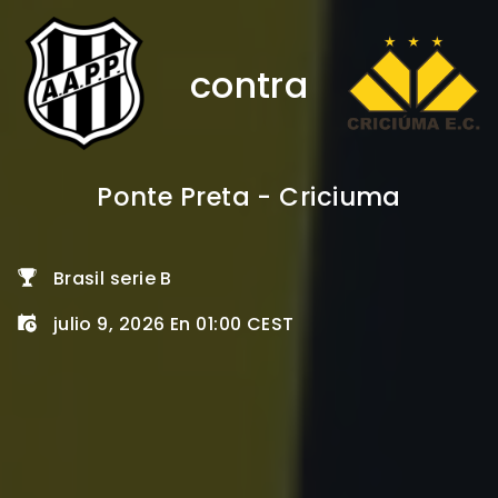
contra
Ponte Preta - Criciuma
Brasil serie B
julio 9, 2026 En 01:00 CEST