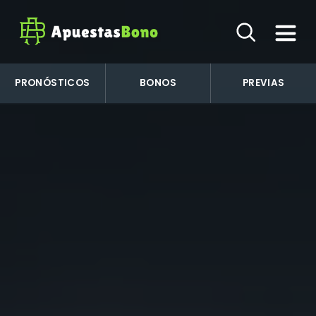
PRONÓSTICOS
BONOS
PREVIAS