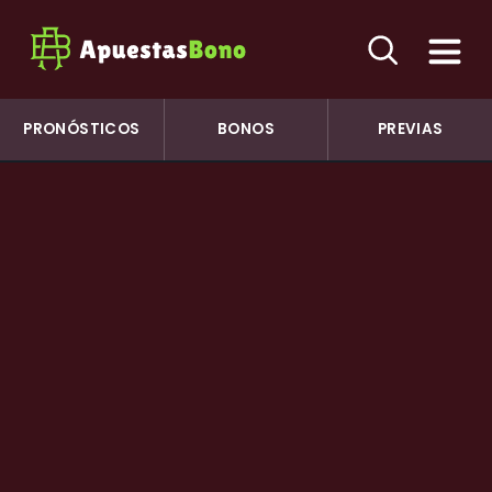
PRONÓSTICOS
BONOS
PREVIAS