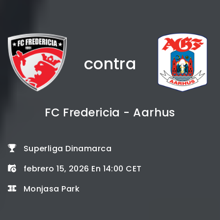
contra
FC Fredericia - Aarhus
Superliga Dinamarca
febrero 15, 2026 En 14:00 CET
Monjasa Park