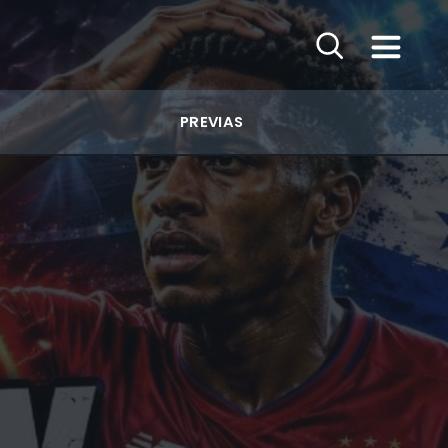
PREVIAS