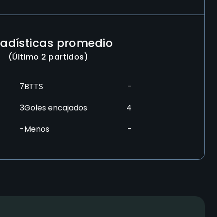
tadísticas promedio
(Último 2 partidos)
7
BTTS
-
3
Goles encajados
4
-
Menos
-