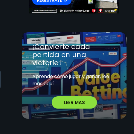
¡Convierte cada
partida en una
victoria!
Aprende cómo jugar y ganar, lee
más aquí.
LEER MAS