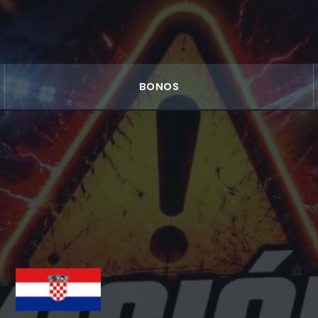
BONOS