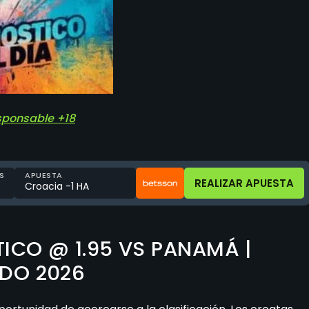
sponsable +18
S
APUESTA
REALIZAR APUESTA
Croacia -1 HA
ICO @ 1.95 VS PANAMÁ |
DO 2026