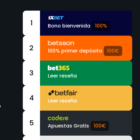
1
Bono bienvenida
100%
2
100% primer depósito
100€
3
Leer reseña
4
Leer reseña
e
5
Apuestas Gratis
100€