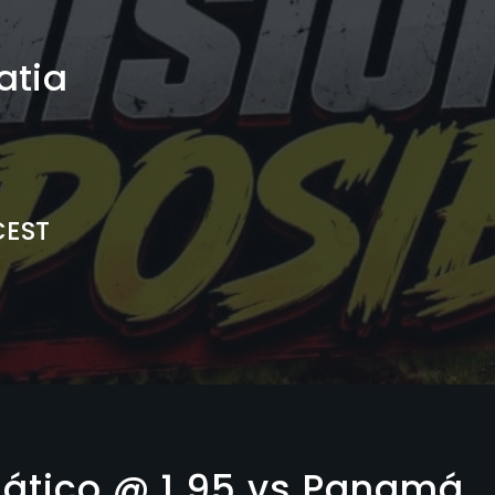
atia
CEST
iático @ 1.95 vs Panamá