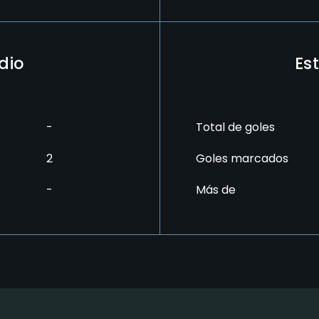
dio
Es
-
Total de goles
2
Goles marcados
-
Más de