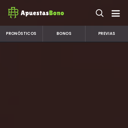
PRONÓSTICOS
BONOS
PREVIAS