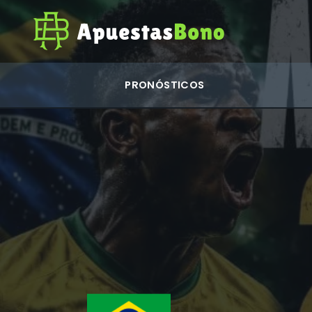
PRONÓSTICOS