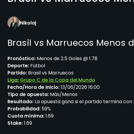
Nikolaj
Brasil vs Marruecos Menos d
Pronóstico:
Menos de 2.5 Goles @ 1.78
Deporte:
Fútbol
Partido:
Brasil vs Marruecos
Liga:
Grupo C de la Copa del Mundo
Fecha/Hora de inicio:
13/06/2026 16:00
Tipo de apuesta:
Más/Menos
Resultado:
La apuesta gana si el partido termina con 
Probabilidad:
59%
Cuota mínima:
1.69
Stake:
1.69