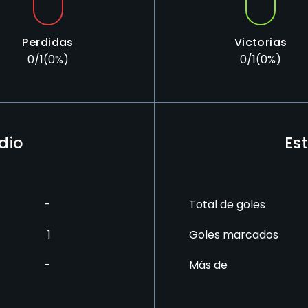
Perdidas
Victorias
0/1
(0%)
0/1
(0%)
dio
Es
-
Total de goles
1
Goles marcados
-
Más de