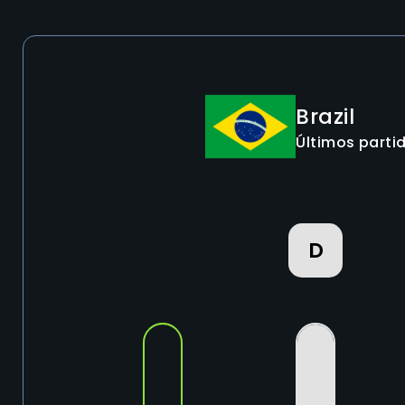
Brazil
Últimos parti
D