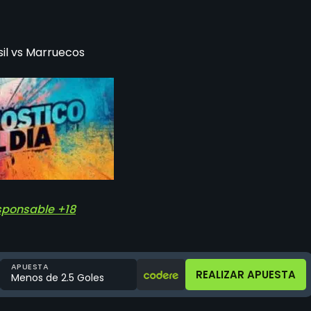
sil vs Marruecos
sponsable +18
APUESTA
REALIZAR APUESTA
Menos de 2.5 Goles