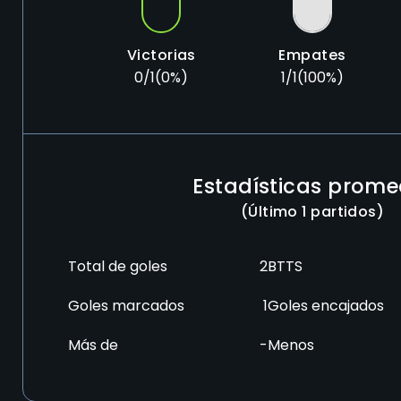
Victorias
Empates
0/1
(0%)
1/1
(100%)
Estadísticas prome
(Último 1 partidos)
Total de goles
2
BTTS
Goles marcados
1
Goles encajados
Más de
-
Menos