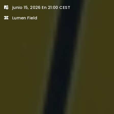
junio 15, 2026 En 21:00 CEST
Lumen Field