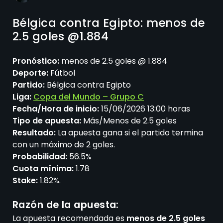
Bélgica contra Egipto: menos de
2.5 goles @1.884
Pronóstico:
menos de 2.5 goles @ 1.884
Deporte:
Fútbol
Partido:
Bélgica contra Egipto
Liga:
Copa del Mundo – Grupo C
Fecha/Hora de inicio:
15/06/2026 13:00 horas
Tipo de apuesta:
Más/Menos de 2.5 goles
Resultado:
La apuesta gana si el partido termina
con un máximo de 2 goles.
Probabilidad:
56.5%
Cuota mínima:
1.78
Stake:
1.82
%.
Razón de la apuesta:
La apuesta recomendada es
menos de 2.5 goles