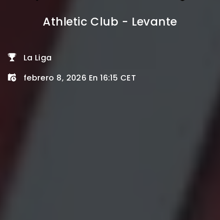
Athletic Club - Levante
La Liga
febrero 8, 2026 En 16:15 CET