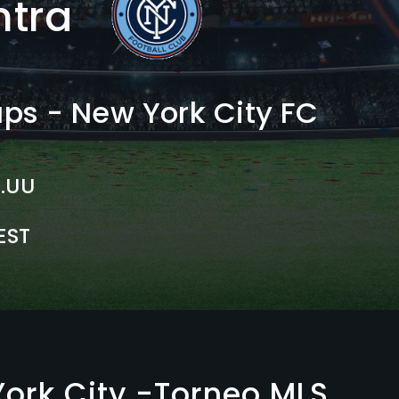
ntra
s - New York City FC
E.UU
CEST
ork City -Torneo MLS