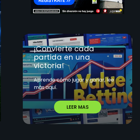
¡Convierte cada
partida en una
victoria!
Aprende cómo jugar y ganar, lee
más aquí.
LEER MAS