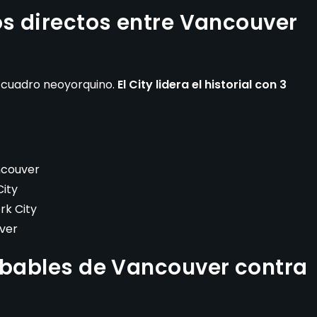
os directos entre Vancouver
l cuadro neoyorquino.
El City lidera el historial con 3
ncouver
ity
rk City
ver
obables de Vancouver contra