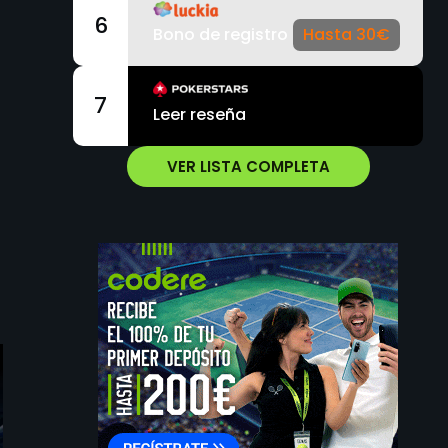
6
Bono de registro
Hasta 30€
7
Leer reseña
VER LISTA COMPLETA