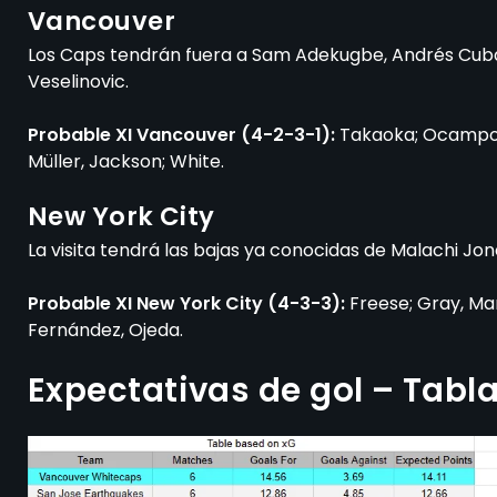
Vancouver
Los Caps tendrán fuera a Sam Adekugbe, Andrés Cubas,
Veselinovic.
Probable XI Vancouver (4-2-3-1):
Takaoka; Ocampo, 
Müller, Jackson; White.
New York City
La visita tendrá las bajas ya conocidas de Malachi Jo
Probable XI New York City (4-3-3):
Freese; Gray, Mart
Fernández, Ojeda.
Expectativas de gol – Tabl