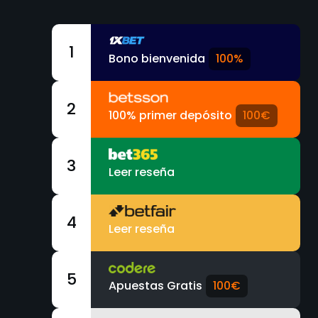
1
Bono bienvenida
100%
2
100% primer depósito
100€
3
Leer reseña
4
Leer reseña
5
Apuestas Gratis
100€