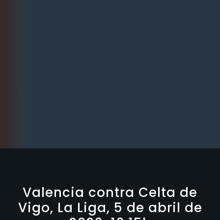
Valencia contra Celta de
Vigo, La Liga, 5 de abril de