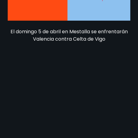
El domingo 5 de abril en Mestalla se enfrentarán
Valencia contra Celta de Vigo
Récord de enfrentamientos
directos Valencia contra Celta
de Vigo
En las 3 últimas veces que se enfrentaron estos
equipos, los resultados fueron:
03/01/2026, La Liga, Celta 4-1 Valencia
02/02/2025, La Liga, Valencia 2-1 Celta
23/08/2024, La Liga, Celta 3-1 Valencia.