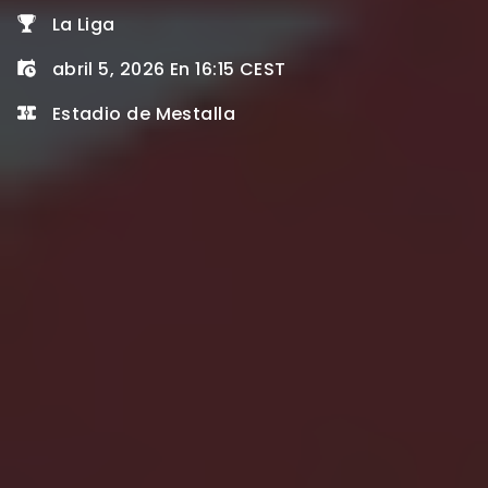
La Liga
abril 5, 2026 En 16:15 CEST
Estadio de Mestalla