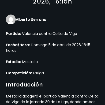
2026, 16:15h
Alberto Serrano
Partido:
Valencia contra Celta de Vigo
Fecha/Hora:
Domingo 5 de abril de 2026, 16:15
horas
Estadio:
Mestalla
Competición:
LaLiga
Introducción
Mestalla acogerá el partido Valencia contra Celta
de Vigo de la jornada 30 de La Liga, donde ambos