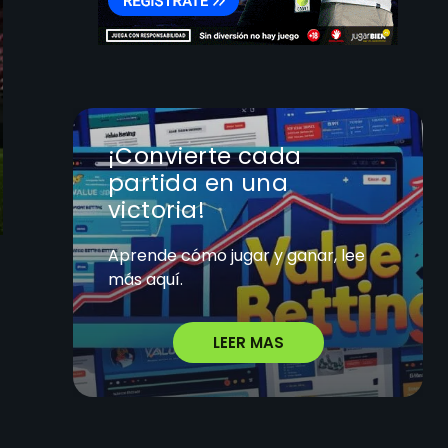
¡Convierte cada
partida en una
victoria!
Aprende cómo jugar y ganar, lee
más aquí.
LEER MAS