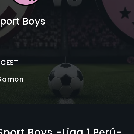
port Boys
 CEST
 Ramon
port Boys -Liga 1 Perú-