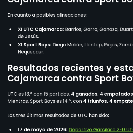
En cuanto a posibles alineaciones;
XI UTC Cajamarca:
Barrios, Garro, Ganoza, Duart
de Jesús.
XI Sport Boys:
Diego Melián, Llontop, Riojas, Zam
Nequecaur.
Resultados recientes y est
Cajamarca contra Sport B
UTC es 13.º con 15 partidos,
4 ganados, 4 empatados 
Mientras, Sport Boys es 14.º, con
4 triunfos, 4 empates
Los tres últimos resultados de UTC han sido:
17 de mayo de 2026:
Deportivo Garcilaso 2-0 U