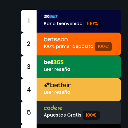
1
Bono bienvenida
100%
2
100% primer depósito
100€
3
Leer reseña
4
Leer reseña
5
Apuestas Gratis
100€