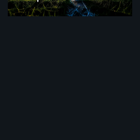
Universidad Católica contra Colo-Colo promete
un partido intenso en el cierre de la fecha.
Historial de enfrentamientos
directos en Universidad
Católica contra Colo-Colo
El historial reciente favorece levemente a Colo-
Colo, especialmente considerando los últimos
clásicos disputados por la Liga de Primera y Copa
Chile.
En los últimos seis enfrentamientos entre ambos
equipos, Colo-Colo tuvo tres victorias, Universidad
Católica ganó una vez y empataron en dos