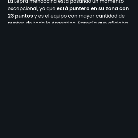
La Lepra mendocina está pasando un momento
excepcional, ya que
está puntero en su zona con
23 puntos
y es el equipo con mayor cantidad de
puntos de toda la Argentina. Parecía que aflojaba
después de la derrota como local ante Barracas
Central, pero
consiguió 2 victorias consecutivas
en las últimas fechas
que lo pusieron otra vez
arriba en soledad.