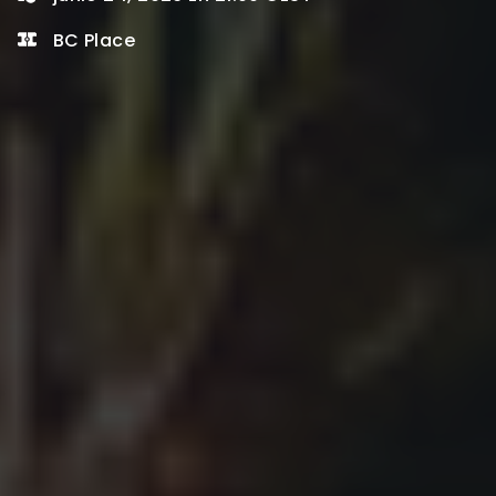
BC Place