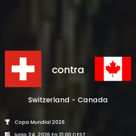
contra
Switzerland - Canada
Copa Mundial 2026
junio 24, 2026 En 21:00 CEST