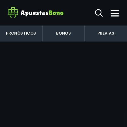
PRONÓSTICOS
BONOS
PREVIAS