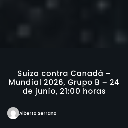
Suiza contra Canadá –
Mundial 2026, Grupo B – 24
de junio, 21:00 horas
Alberto Serrano