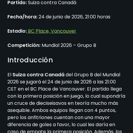
Partido:
Suiza contra Canadá
Fecha/hora:
24 de junio de 2026, 21:00 horas
Estadio:
BC Place, Vancouver
Competición:
Mundial 2026 – Grupo B
Introducción
El
Suiza contra Canadá
del Grupo B del Mundial
2026 se jugará el 24 de junio de 2026 a las 21:00
CET en el BC Place de Vancouver. El partido llega
con la primera posición en juego, lo cual supondría
un cruce de dieciseisavos en teoría mucho más
asequible. Ambos equipos llegan con 4 puntos,
pero los anfitriones cuentan con una mayor
diferencia de goles a favor, lo cual les daría en
caso de empate la primera posición. Además, los