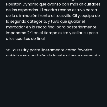
Houston Dynamo que avanzó con más dificultades
de las esperadas. El cuadro texano estuvo cerca
de la eliminación frente al Louisville City, equipo de
la segunda categoría, y tuvo que igualar el
marcador en la recta final para posteriormente
imponerse 2-1 en el tiempo extra y sellar su pase
a los cuartos de final.
St. Louis City parte ligeramente como favorito
debido a su condición de local y al buen momento
que atraviesa en sus últimos compromisos dentro
de la MLS. Sin embargo, Houston Dynamo promete
ser un rival complicado, ya que también llega en
una dinámica positiva y mostrando solidez en sus
resultados recientes.