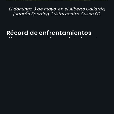
El domingo 3 de mayo, en el Alberto Gallardo,
jugarán Sporting Cristal contra Cusco FC.
Récord de enfrentamientos
directos Sporting Cristal contra
Cusco FC
Las últimas tres veces que se vieron las caras
estos equipos dejaron estos marcadores:
15 de diciembre de 2025:
Cusco FC 2-0
Sporting Cristal
11 de diciembre de 2025:
Sporting Cristal 1-0
Cusco FC
15 de septiembre de 2025:
Cusco FC 3-2
Sporting Cristal