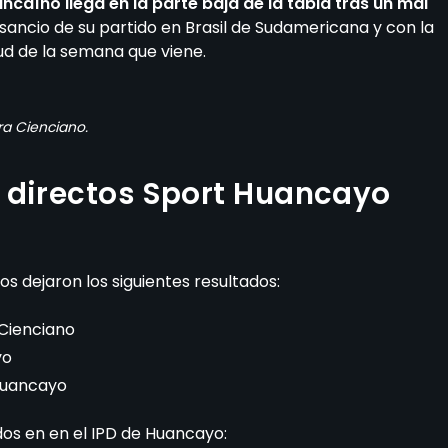
ncaíno llega en la parte baja de la tabla tras un mal
nsancio de su partido en Brasil de Sudamericana y con la
ud de la semana que viene.
a Cienciano.
 directos Sport Huancayo
s dejaron los siguientes resultados:
Cienciano
yo
Huancayo
dos en en el IPD de Huancayo: