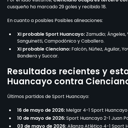
cusqueño ha marcado 29 goles y recibido 18.
En cuanto a posibles Posibles alineaciones:
XI probable Sport Huancayo:
Zamudio; Ángeles, V
Sanguinetti, Campodónico y Caballero.
XI probable Cienciano:
Falcón, Núñez, Aguilar, Yo
Bandiera y Succar.
Resultados recientes y esta
Huancayo contra Ciencian
Últimos partidos de Sport Huancayo:
16 de mayo de 2026:
Melgar 4-1 Sport Huancayo
10 de mayo de 2026:
Sport Huancayo 2-1 Juan Pa
03 de mayo de 2026:
Alianza Atlético 4-1 Sport