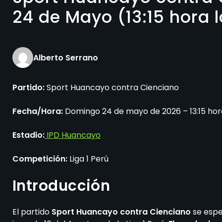
24 de Mayo (13:15 hora l
Alberto Serrano
Partido:
Sport Huancayo contra Cienciano
Fecha/Hora:
Domingo 24 de mayo de 2026 – 13:15 hor
Estadio:
IPD Huancayo
Competición:
Liga 1 Perú
Introducción
El partido
Sport Huancayo contra Cienciano
se espe