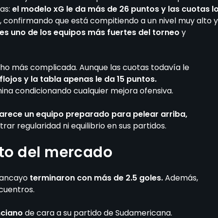
cas:
el modelo xG le da más de 26 puntos y las cuotas l
s, confirmando que está compitiendo a un nivel muy alto y
s uno de los equipos más fuertes del torneo
y
o más complicada. Aunque las cuotas todavía le
lojos y la tabla apenas le da 15 puntos.
na condicionando cualquier mejora ofensiva.
arece un equipo preparado para pelear arriba,
r regularidad ni equilibrio en sus partidos.
xto del mercado
Huancayo
terminaron con más de 2.5 goles.
Además,
cuentros.
nciano
de cara a su partido de Sudamericana.