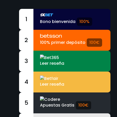
1
Bono bienvenida
100%
2
100% primer depósito
100€
3
Leer reseña
4
Leer reseña
5
Apuestas Gratis
100€