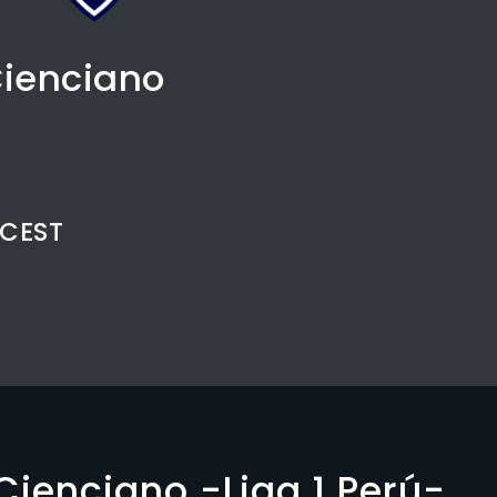
Cienciano
 CEST
ienciano -Liga 1 Perú-