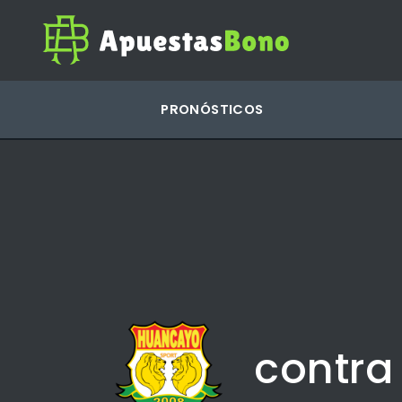
PRONÓSTICOS
contra