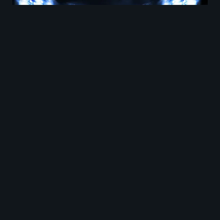
São Paulo contra O’Higgins juegan el martes
14 de abril.
Noticias y alineaciones
probables de São Paulo contra
O
‘
Higgins
São Paulo