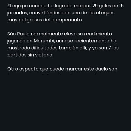
El equipo carioca ha logrado marcar 29 goles en 15
jornadas, convirtiéndose en uno de los ataques
más peligrosos del campeonato.
São Paulo normalmente eleva su rendimiento
jugando en Morumbi, aunque recientemente ha
mostrado dificultades también allí, y ya son 7 los
partidos sin victoria.
Otro aspecto que puede marcar este duelo son
las numerosas bajas. Sin embargo, ambos
atraviesan ese problema, por lo que es bastante
complicado vaticinar quién puede afectar más.