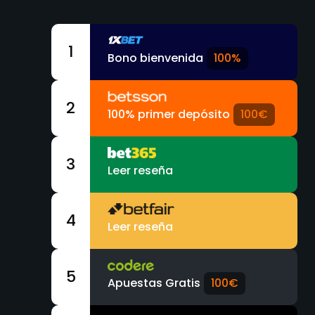
1
Bono bienvenida
100%
2
100% primer depósito
100€
3
Leer reseña
4
Leer reseña
5
Apuestas Gratis
100€