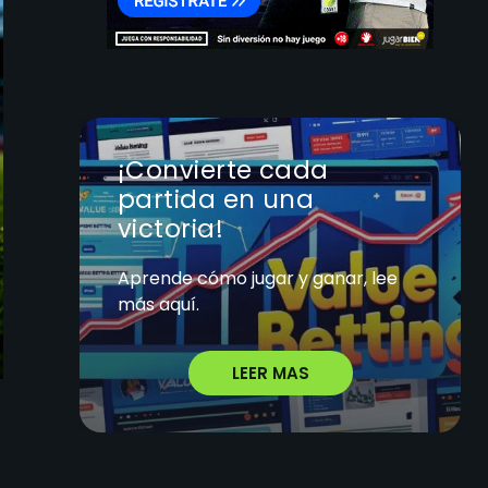
¡Convierte cada
partida en una
victoria!
Aprende cómo jugar y ganar, lee
más aquí.
LEER MAS