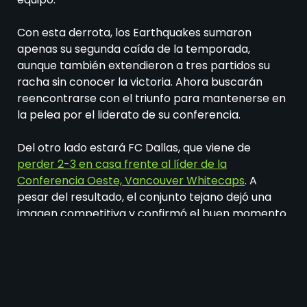
Con esta derrota, los Earthquakes sumaron
apenas su segunda caída de la temporada,
aunque también extendieron a tres partidos su
racha sin conocer la victoria. Ahora buscarán
reencontrarse con el triunfo para mantenerse en
la pelea por el liderato de su conferencia.
Del otro lado estará FC Dallas, que viene de
perder 2-3 en casa frente al líder de la
Conferencia Oeste, Vancouver Whitecaps
. A
pesar del resultado, el conjunto tejano dejó una
imagen competitiva y confirmó el buen momento
que atraviesa, luego de haber ganado dos de sus
últimos tres encuentros.
Se espera un duelo muy atractivo entre un San
José necesitado de volver a sumar de a tres y un