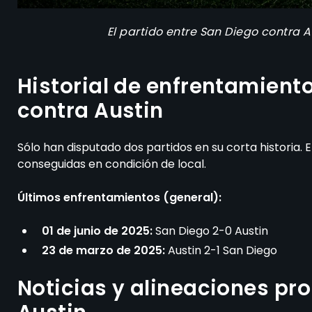
El partido entre San Diego contra A
Historial de enfrentamient
contra Austin
Sólo han disputado dos partidos en su corta historia. E
conseguidas en condición de local.
Últimos enfrentamientos (general):
01 de junio de 2025:
San Diego 2-0 Austin
23 de marzo de 2025:
Austin 2-1 San Diego
Noticias y alineaciones pr