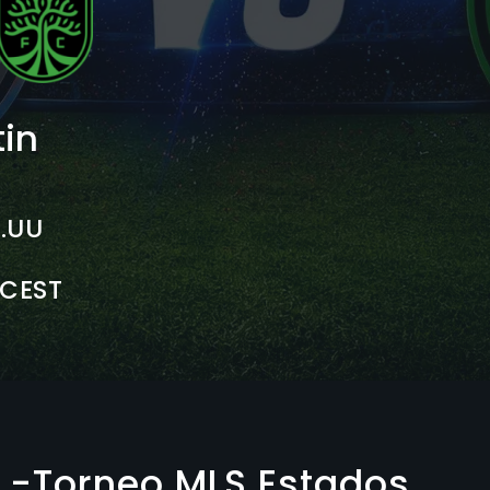
tin
E.UU
 CEST
n -Torneo MLS Estados