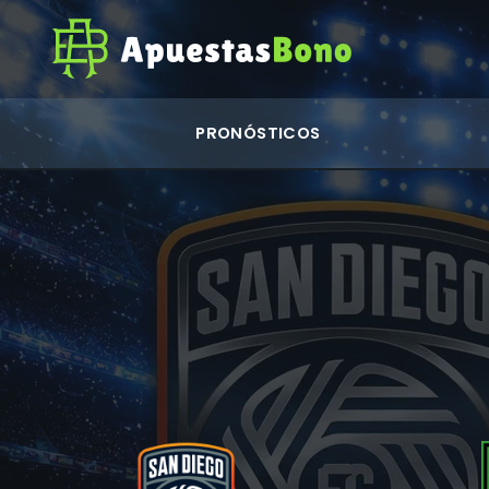
PRONÓSTICOS