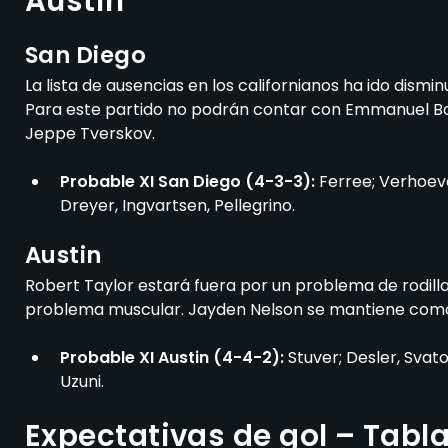
Austin
San Diego
La lista de ausencias en los californianos ha ido dism
Para este partido no podrán contar con Emmanuel Boa
Jeppe Tverskov.
Probable XI San Diego (4-3-3):
Ferree; Verhoev
Dreyer, Ingvartsen, Pellegrino.
Austin
Robert Taylor estará fuera por un problema de rodilla
problema muscular. Jayden Nelson se mantiene com
Probable XI Austin (4-4-2):
Stuver; Desler, Svato
Uzuni.
Expectativas de gol – Tabl