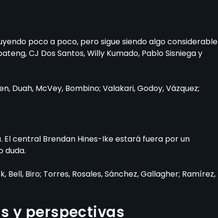
inuyendo poco a poco, pero sigue siendo algo considerable
teng, CJ Dos Santos, Willy Kumado, Pablo Sisniega y
en, Duah, McVey, Bombino; Valakari, Godoy, Vázquez;
. El central Brendan Hines-Ike estará fuera por un
o duda.
k, Bell, Biro; Torres, Rosales, Sánchez, Gallagher; Ramírez,
as y perspectivas