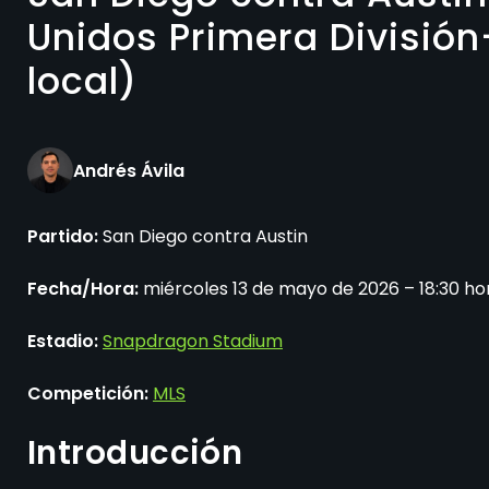
Unidos Primera División
local)
Andrés Ávila
Partido:
San Diego contra Austin
Fecha/Hora:
miércoles 13 de mayo de 2026 – 18:30 ho
Estadio:
Snapdragon Stadium
Competición:
MLS
Introducción