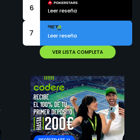
6
Leer reseña
7
Leer reseña
VER LISTA COMPLETA
r