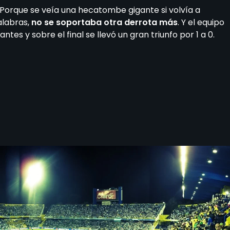
. Porque se veía una hecatombe gigante si volvía a
alabras,
no se soportaba otra derrota más
. Y el equipo
es y sobre el final se llevó un gran triunfo por 1 a 0.
z