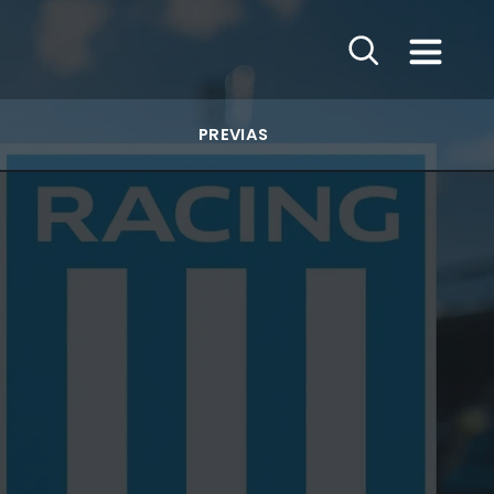
PREVIAS