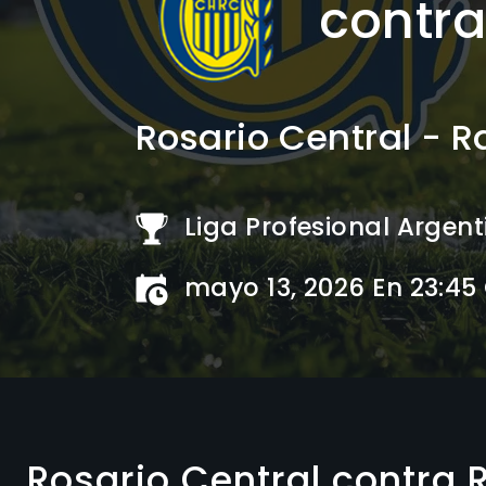
contr
Rosario Central - R
Liga Profesional Argent
mayo 13, 2026 En 23:45
Rosario Central contra 