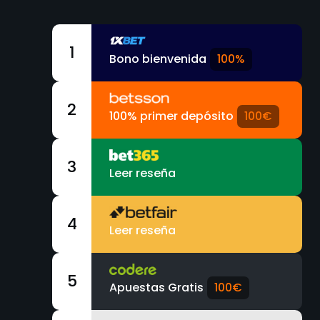
1
Bono bienvenida
100%
2
100% primer depósito
100€
3
Leer reseña
4
Leer reseña
5
Apuestas Gratis
100€