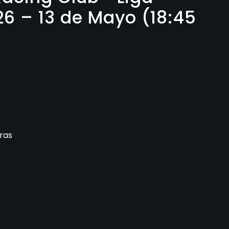
26 – 13 de Mayo (18:45
ras