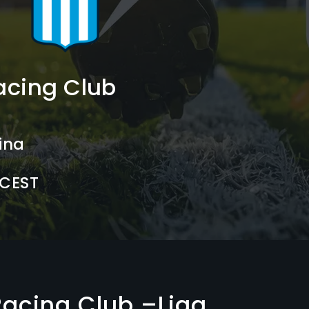
a
acing Club
ina
 CEST
Racing Club –Liga