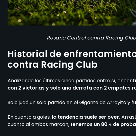
Rosario Central contra Racing Club
Historial de enfrentamiento
contra Racing Club
Analizando los últimos cinco partidos entre sí, encont
con 2 victorias y solo una derrota con 2 empates r
Solo jugó un solo partido en el Gigante de Arroyito y f
En cuanto a goles,
la tendencia suele ser over.
Arras
cuanto al ambos marcan,
tenemos un 80% de proba