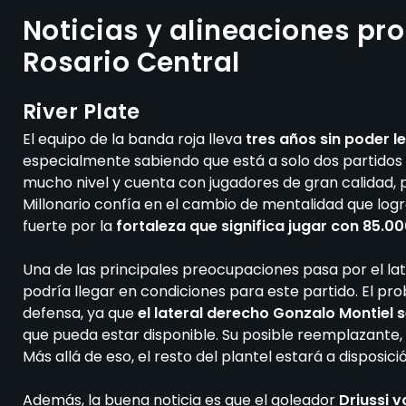
Noticias y alineaciones pro
Rosario Central
River Plate
El equipo de la banda roja lleva
tres años sin poder l
especialmente sabiendo que está a solo dos partidos d
mucho nivel y cuenta con jugadores de gran calidad, p
Millonario confía en el cambio de mentalidad que lo
fuerte por la
fortaleza que significa jugar con 85.0
Una de las principales preocupaciones pasa por el lat
podría llegar en condiciones para este partido. El pr
defensa, ya que
el lateral derecho Gonzalo Montiel s
que pueda estar disponible. Su posible reemplazante, 
Más allá de eso, el resto del plantel estará a disposic
Además, la buena noticia es que el goleador
Driussi v