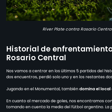
River Plate contra Rosario Centr
Historial de enfrentamiento
Rosario Central
Nos vamos a centrar en los últimos 5 partidos del his
dos encuentros, perdió solo uno y en los restantes 
Jugando en el Monumental, también
domina el local
En cuanto al mercado de goles, nos encontramos co
tomando en cuenta la media del fútbol argentino. La p