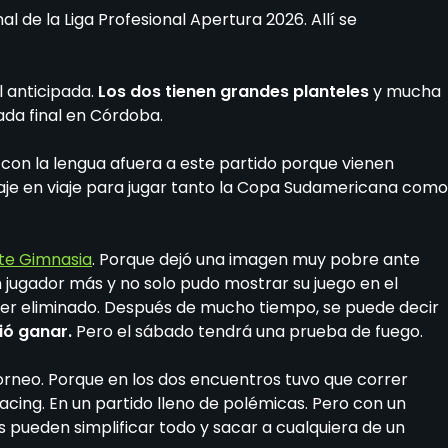
nal de la Liga Profesional Apertura 2026. Allí se
l anticipada.
Los dos tienen grandes planteles
y mucha
siada final en Córdoba.
 con la lengua afuera a este partido porque vienen
iaje en viaje para jugar tanto la Copa Sudamericana como
nte Gimnasia
. Porque dejó una imagen muy pobre ante
n jugador más y no solo pudo mostrar su juego en el
er eliminado. Después de mucho tiempo, se puede decir
ió ganar.
Pero el sábado tendrá una prueba de fuego.
torneo. Porque en los dos encuentros tuvo que correr
cing. En un partido lleno de polémicas. Pero con un
s pueden simplificar todo y sacar a cualquiera de un