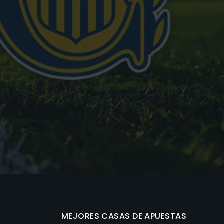
MEJORES CASAS DE APUESTAS