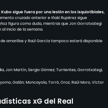
Kubo sigue fuera por una lesión en los isquiotibiales,
igamento cruzado anterior e Iñaki Rupérez sigue
ñoz figura como duda, mientras que Jon Gorrotxategi
al inicio de la semana.
de amarillas y Raúl García tampoco estará disponible
a, Jon Martín, Sergio Gómez; Turrientes, Gorrotxategi,
oyomo, Galán; Moncayola, Torró, Oroz; Raúl Moro, Víctor
dísticas xG del Real