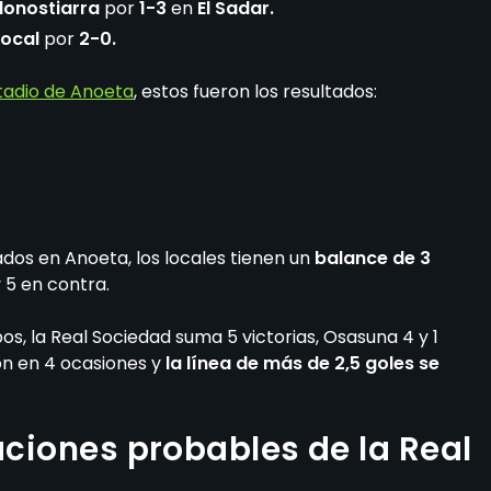
donostiarra
por
1-3
en
El Sadar.
local
por
2-0.
tadio de Anoeta
, estos fueron los resultados:
dos en Anoeta, los locales tienen un
balance de 3
 5 en contra.
s, la Real Sociedad suma 5 victorias, Osasuna 4 y 1
n en 4 ocasiones y
la línea de más de 2,5 goles se
aciones probables de la Real