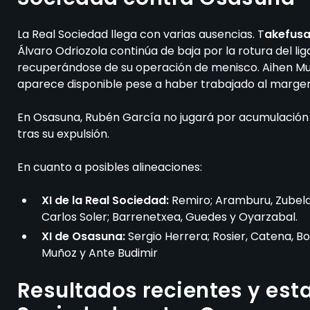
La Real Sociedad llega con varias ausencias. T
akefusa 
Álvaro Odriozola continúa de baja por la rotura del l
recuperándose de su operación de menisco. Aihen Mu
aparece disponible pese a haber trabajado al margen 
En Osasuna, Rubén García no jugará por acumulación 
tras su expulsión.
En cuanto a posibles alineaciones:
XI de la Real Sociedad:
Remiro; Aramburu, Zubeldi
Carlos Soler; Barrenetxea, Guedes y Oyarzabal.
XI de Osasuna:
Sergio Herrera; Rosier, Catena, B
Muñoz y Ante Budimir
Resultados recientes y esta