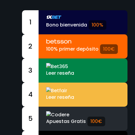
1
Bono bienvenida
100%
2
100% primer depósito
100€
3
Leer reseña
4
Leer reseña
5
Apuestas Gratis
100€