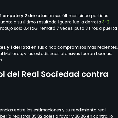
, 1 empate y 2 derrotas
en sus últimos cinco partidos
uanto a su último resultado liguero fue la derrota
3-2
rodujo solo 0,41 xG, remató 7 veces, puso 3 tiros a puerta
tes y 1 derrota
en sus cinco compromisos más recientes.
 al Mallorca, y las estadísticas ofensivas fueron buenas:
s.
ol del Real Sociedad contra
encias entre las estimaciones y su rendimiento real.
ebería registrar 35.82 goles a favor y 38.86 en contra, lo