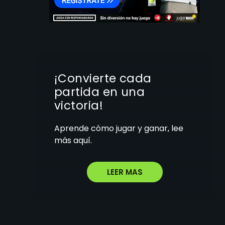
¡Convierte cada
partida en una
victoria!
Aprende cómo jugar y ganar, lee
más aquí.
LEER MAS