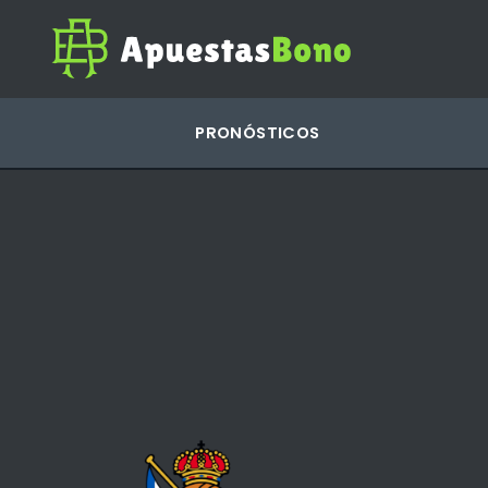
PRONÓSTICOS