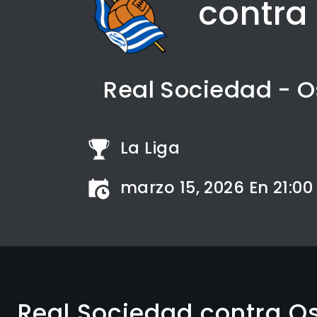
contra
Real Sociedad - 
La Liga
marzo 15, 2026 En 21:00
Real Sociedad contra O