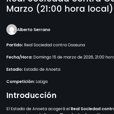
Marzo (21:00 hora local)
Alberto Serrano
Partido:
Real Sociedad contra Osasuna
Fecha/Hora:
Domingo 15 de marzo de 2026, 21:00 hor
Estadio:
Estadio de Anoeta
Competición:
LaLiga
Introducción
El Estadio de Anoeta acogerá el
Real Sociedad cont