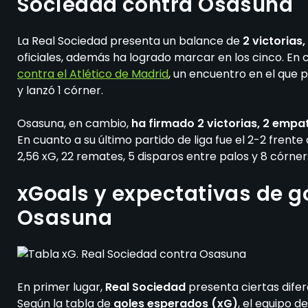
Sociedad contra Osasuna
La Real Sociedad presenta un balance de
2 victorias
oficiales, además ha logrado marcar en los cinco. En c
contra el Atlético de Madrid
, un encuentro en el que p
y lanzó 1 córner.
Osasuna, en cambio,
ha firmado 2 victorias, 2 empa
En cuanto a su último partido de liga fue el 2-2 frente
2,56 xG, 22 remates, 5 disparos entre palos y 8 córner
xGoals y expectativas de g
Osasuna
En primer lugar,
Real Sociedad
presenta ciertas difer
Según la tabla de
goles esperados (xG)
, el equipo d