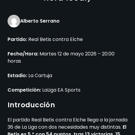
Alberto Serrano
Partido:
Real Betis contra Elche
Fecha/Hora:
Martes 12 de mayo 2026 – 20:00
horas
Estadio:
La Cartuja
Competición:
LaLiga EA Sports
Introducción
El partido Real Betis contra Elche llega a la jornada
36 de La Liga con dos necesidades muy distintas.
El
Betis es 5.º con 54 puntos, tras 13 victorias, 15