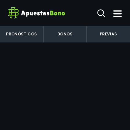
PRONÓSTICOS
BONOS
PREVIAS