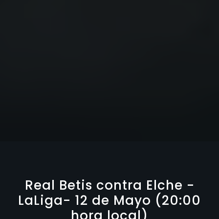
Real Betis contra Elche -
LaLiga- 12 de Mayo (20:00
hora local)