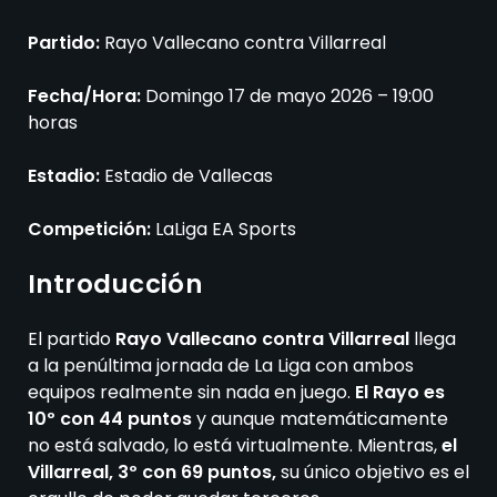
Partido:
Rayo Vallecano contra Villarreal
Fecha/Hora:
Domingo 17 de mayo 2026 – 19:00
horas
Estadio:
Estadio de Vallecas
Competición:
LaLiga EA Sports
Introducción
El partido
Rayo Vallecano contra Villarreal
llega
a la penúltima jornada de La Liga con ambos
equipos realmente sin nada en juego.
El Rayo es
10º con 44 puntos
y aunque matemáticamente
no está salvado, lo está virtualmente. Mientras,
el
Villarreal, 3º con 69 puntos,
su único objetivo es el