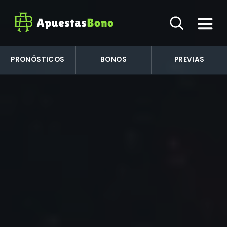
PRONÓSTICOS
BONOS
PREVIAS