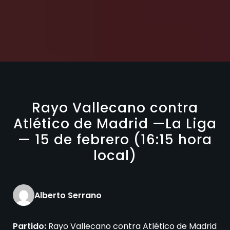
Rayo Vallecano contra
Atlético de Madrid —La Liga
— 15 de febrero (16:15 hora
local)
Alberto Serrano
Partido:
Rayo Vallecano contra Atlético de Madrid