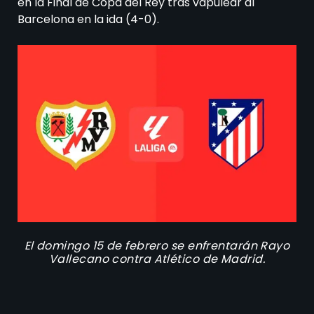
en la Final de Copa del Rey tras vapulear al
Barcelona en la ida (4-0).
El domingo 15 de febrero se enfrentarán Rayo
Vallecano contra Atlético de Madrid.
Récord de enfrentamientos