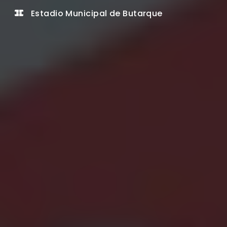
Estadio Municipal de Butarque