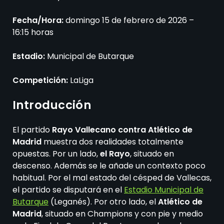
Fecha/Hora:
domingo 15 de febrero de 2026 –
16:15 horas
Estadio:
Municipal de Butarque
Competición:
LaLiga
Introducción
El partido
Rayo Vallecano contra Atlético de
Madrid
muestra dos realidades totalmente
opuestas. Por un lado,
el Rayo
, situado en
descenso. Además se le añade un contexto poco
habitual. Por el mal estado del césped de Vallecas,
el partido se disputará en el
Estadio Municipal de
Butarque
(Leganés). Por otro lado, el
Atlético de
Madrid
, situado en Champions y con pie y medio