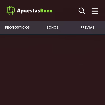
PRONÓSTICOS
BONOS
PREVIAS