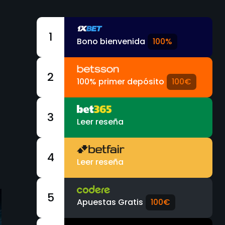
1
Bono bienvenida
100%
2
100% primer depósito
100€
3
Leer reseña
4
Leer reseña
5
Apuestas Gratis
100€