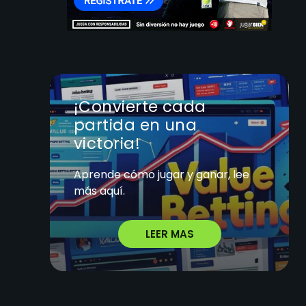
¡Convierte cada
partida en una
victoria!
Aprende cómo jugar y ganar, lee
más aquí.
LEER MAS