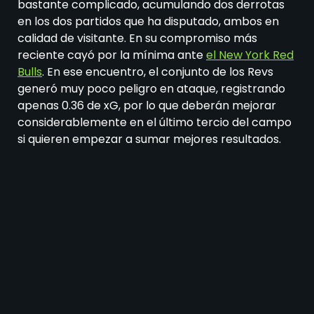
bastante complicado, acumulando dos derrotas
en los dos partidos que ha disputado, ambos en
calidad de visitante. En su compromiso más
reciente cayó por la mínima ante
el New York Red
Bulls
. En ese encuentro, el conjunto de los Revs
generó muy poco peligro en ataque, registrando
apenas 0.36 de xG, por lo que deberán mejorar
considerablemente en el último tercio del campo
si quieren empezar a sumar mejores resultados.
Su rival será un Cincinnati que también llega con
una racha negativa de dos derrotas consecutivas
en liga: primero ante Minnesota United en la
jornada 2 y posteriormente en casa frente al
Toronto FC, ambos partidos con marcador de 1-0.
No obstante, el equipo de Ohio dejó una buena
impresión en su duelo de octavos de final de la
CONCACAF, donde derrotó 3-0 a Tigres en casa,
dando un paso importante rumbo a los cuartos de