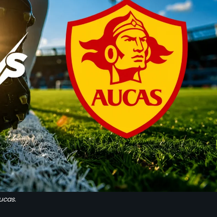
ucas.