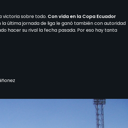
 victoria sobre todo.
Con vida en la Copa Ecuador
 la última jornada de liga le ganó también con autoridad
pudo hacer su rival la fecha pasada. Por eso hay tanta
uiñonez