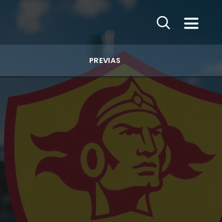
PREVIAS