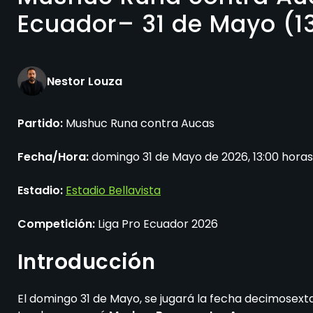
Ecuador– 31 de Mayo (13
Nestor Louza
Partido:
Mushuc Runa contra Aucas
Fecha/Hora:
domingo 31 de Mayo de 2026, 13:00 horas
Estadio:
Estadio Bellavista
Competición:
Liga Pro Ecuador 2026
Introducción
El domingo 31 de Mayo, se jugará la fecha decimosexta