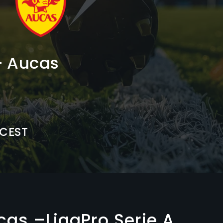
- Aucas
 CEST
as –LigaPro Serie A