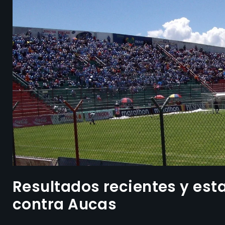
Resultados recientes y est
contra Aucas