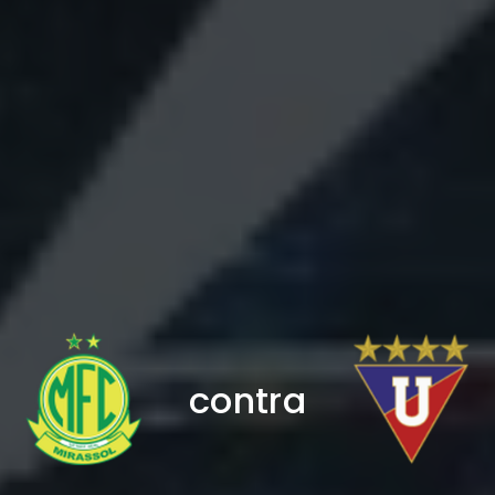
contra