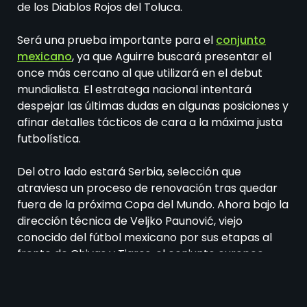
de los Diablos Rojos del Toluca.
Será una prueba importante para el
conjunto
mexicano
, ya que Aguirre buscará presentar el
once más cercano al que utilizará en el debut
mundialista. El estratega nacional intentará
despejar las últimas dudas en algunas posiciones y
afinar detalles tácticos de cara a la máxima justa
futbolística.
Del otro lado estará Serbia, selección que
atraviesa un proceso de renovación tras quedar
fuera de la próxima Copa del Mundo. Ahora bajo la
dirección técnica de Veljko Paunović, viejo
conocido del fútbol mexicano por sus etapas al
frente de Chivas y Tigres, el conjunto europeo
aprovechará este compromiso para
observar a
varios jóvenes talentos y comenzar a sentar las
bases
de su nuevo ciclo mundialista.