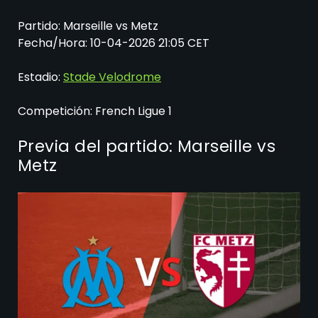
Partido: Marseille vs Metz
Fecha/Hora: 10-04-2026 21:05 CET
Estadio:
Stade Velodrome
Competición: French Ligue 1
Previa del partido: Marseille vs
Metz