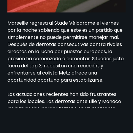
Marseille regresa al Stade Vélodrome el viernes
por la noche sabiendo que este es un partido que
simplemente no puede permitirse manejar mal.
Después de derrotas consecutivas contra rivales
directos en la lucha por puestos europeos, la
presión ha comenzado a aumentar. Situados justo
fuera del top 3, necesitan una reacción, y
enfrentarse al colista Metz ofrece una
oportunidad oportuna para estabilizarse.
Las actuaciones recientes han sido frustrantes
para los locales. Las derrotas ante Lille y Monaco
les han hecho perder terreno en un momento
crucial de la temporada, y lo que parecía una
fuerte candidatura para la Champions League se
ha convertido en una batalla mucho más ajustada.