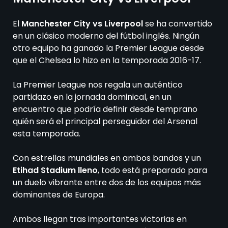
El
Manchester City vs Liverpool
se ha convertido
en un clásico moderno del fútbol inglés. Ningún
otro equipo ha ganado la Premier League desde
que el Chelsea lo hizo en la temporada 2016-17.
La Premier League nos regala un auténtico
partidazo en la jornada dominical, en un
encuentro que podría definir desde temprano
quién será el principal perseguidor del Arsenal
esta temporada.
Con estrellas mundiales en ambos bandos y un
Etihad Stadium lleno
, todo está preparado para
un duelo vibrante entre dos de los equipos más
dominantes de Europa.
Ambos llegan tras importantes victorias en