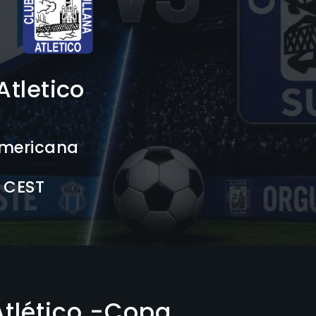
Atletico
mericana
 CEST
Atlético -Copa