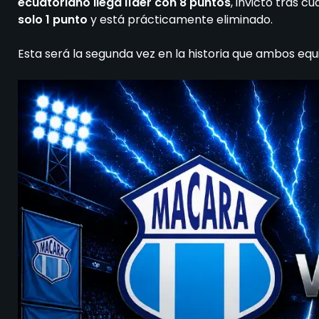
ecuatoriano llega líder con 8 puntos
, invicto tras c
solo 1 punto
y está prácticamente eliminado.
Esta será la segunda vez en la historia que ambos equ