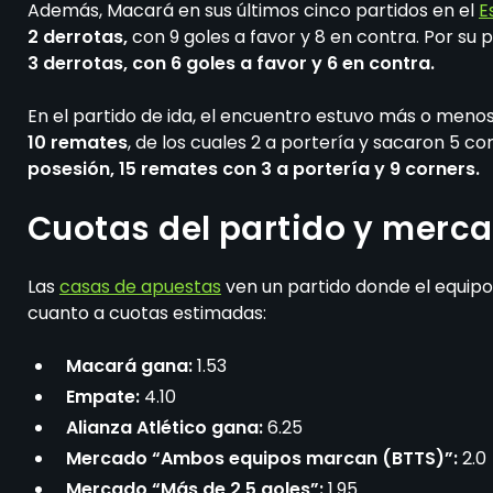
Además, Macará en sus últimos cinco partidos en el
E
2 derrotas,
con 9 goles a favor y 8 en contra.
Por su 
3 derrotas, con 6 goles a favor y 6 en contra.
En el partido de ida, el encuentro estuvo más o menos
10 remates
, de los cuales 2 a portería y sacaron 5 co
posesión, 15 remates con 3 a portería y 9 corners.
Cuotas del partido y merca
Las
casas de apuestas
ven un partido donde el equipo 
cuanto a cuotas estimadas:
Macará gana:
1.53
Empate:
4.10
Alianza Atlético gana:
6.25
Mercado “Ambos equipos marcan (BTTS)”:
2.0
Mercado “Más de 2,5 goles”:
1.95.