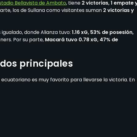
stadio Bellavista de Ambato
, tiene
2 victorias, 1 empate 
parte, los de Sullana como visitantes suman
2 victorias y
 igualado, donde Alianza tuvo:
1.16 xG, 53% de posesión,
rners. Por su parte,
Macará tuvo 0.78 xG, 47% de
dos principales
ecuatoriano es muy favorito para llevarse la victoria. En