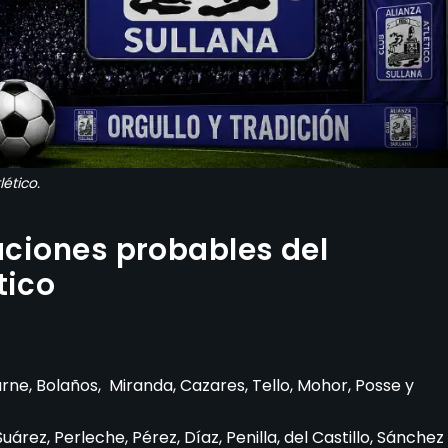
ético.
aciones probables del
tico
rne, Bolaños, Miranda, Cazares, Tello, Mohor, Posse y
Suárez, Perleche, Pérez, Díaz, Penilla, del Castillo, Sánchez