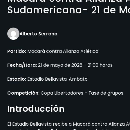
Sudamericana- 21 de Ma
Alberto Serrano
Partido:
Macará contra Alianza Atlético
Fecha/Hora:
21 de mayo de 2026 – 21:00 horas
Estadio:
Estadio Bellavista, Ambato
Competición:
Copa Libertadores – Fase de grupos
Introducción
El Estadio Bellavista recibe a Macará contra Alianza 