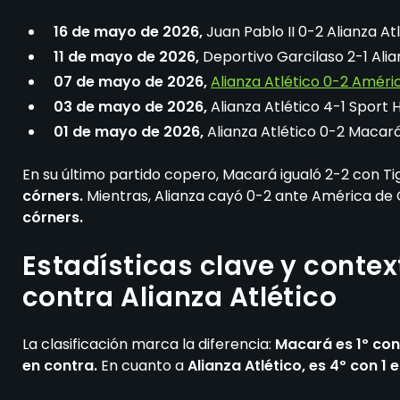
16 de mayo de 2026,
Juan Pablo II 0-2 Alianza At
11 de mayo de 2026,
Deportivo Garcilaso 2-1 Alia
07 de mayo de 2026,
Alianza Atlético 0-2 Améric
03 de mayo de 2026,
Alianza Atlético 4-1 Sport
01 de mayo de 2026,
Alianza Atlético 0-2 Macará
En su último partido copero, Macará igualó 2-2 con Ti
córners.
Mientras, Alianza cayó 0-2 ante América de 
córners.
Estadísticas clave y conte
contra Alianza Atlético
La clasificación marca la diferencia:
Macará es 1º con 
en contra.
En cuanto a
Alianza Atlético, es 4º con 1