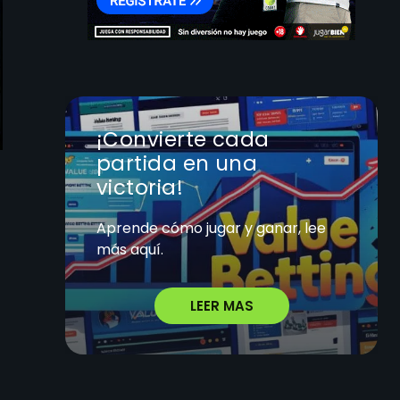
¡Convierte cada
partida en una
victoria!
Aprende cómo jugar y ganar, lee
más aquí.
LEER MAS