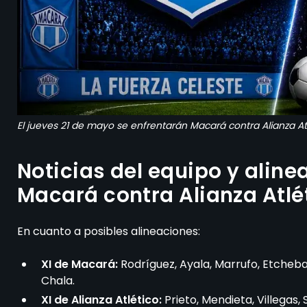
El jueves 21 de mayo se enfrentarán Macará contra Alianza Atl
Noticias del equipo y aline
Macará contra Alianza Atlé
En cuanto a posibles alineaciones:
XI de Macará:
Rodríguez, Ayala, Marrufo, Etcheba
Chala.
XI de Alianza Atlético:
Prieto, Mendieta, Villegas, 