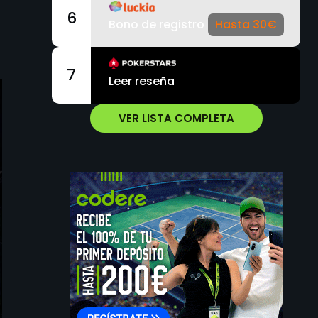
6
Bono de registro
Hasta 30€
7
Leer reseña
VER LISTA COMPLETA