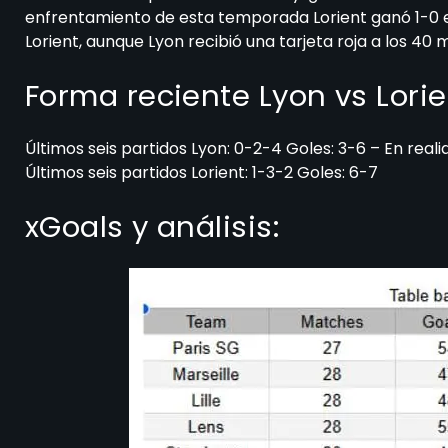
enfrentamiento de esta temporada Lorient ganó 1-0 en 
Lorient, aunque Lyon recibió una tarjeta roja a los 40 
Forma reciente Lyon vs Lorie
Últimos seis partidos Lyon: 0-2-4 Goles: 3-6 – En reali
Últimos seis partidos Lorient: 1-3-2 Goles: 6-7
xGoals y análisis: