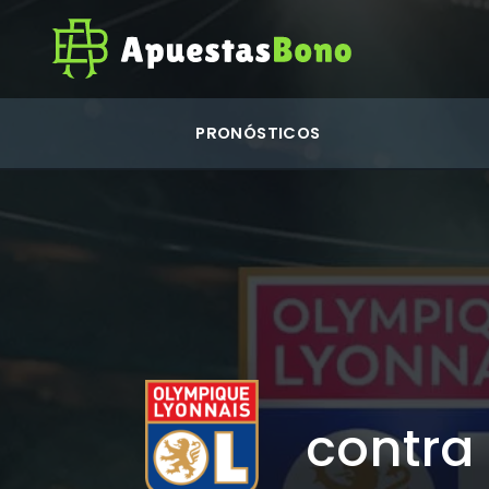
PRONÓSTICOS
contra