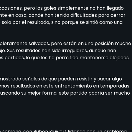
casiones, pero los goles simplemente no han llegado.
nte en casa, donde han tenido dificultades para cerrar
 solo por el resultado, sino porque se sintió como una
ompletamente salvados, pero están en una posición mucho
o. Sus resultados han sido irregulares, aunque han
 partidos, lo que les ha permitido mantenerse alejados
ostrado señales de que pueden resistir y sacar algo
enos resultados en este enfrentamiento en temporadas
 buscando su mejor forma, este partido podría ser mucho
de semana, con Ruben Kluivert lidiando con un problema