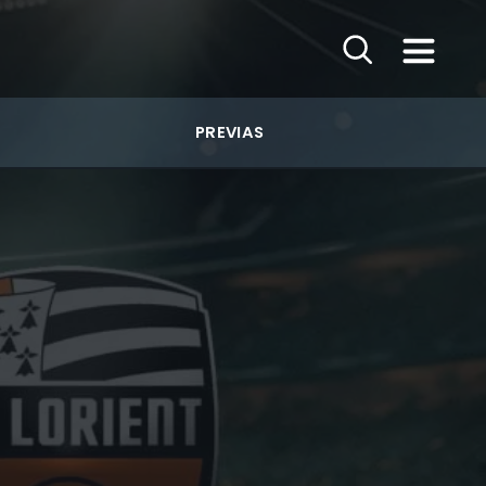
PREVIAS