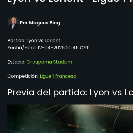
Per Magnus Bing
Partido: Lyon vs Lorient
Fecha/Hora: 12-04-2026 20:45 CET
Estadio:
Groupama Stadium
Competición:
Ligue 1 francesa
Previa del partido: Lyon vs L