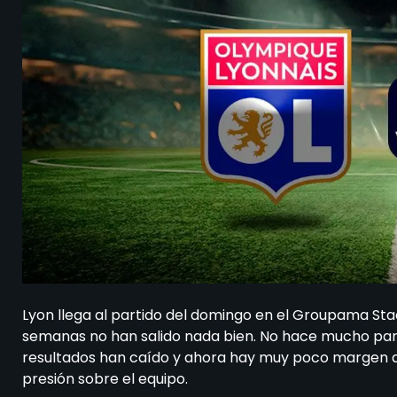
Lyon llega al partido del domingo en el Groupama Sta
semanas no han salido nada bien. No hace mucho par
resultados han caído y ahora hay muy poco margen de
presión sobre el equipo.